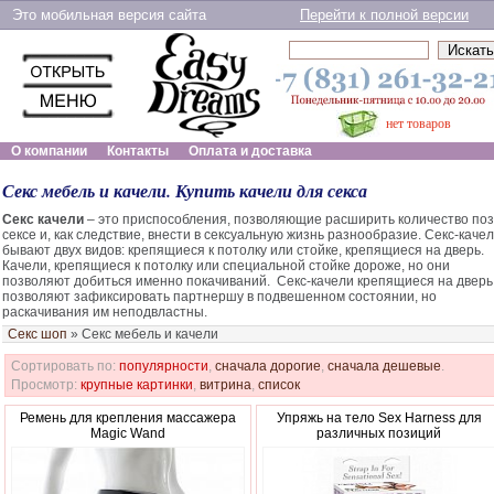
Это мобильная версия сайта
Перейти к полной версии
нет товаров
О компании
Контакты
Оплата и доставка
Секс мебель и качели. Купить качели для секса
Секс качели
– это приспособления, позволяющие расширить количество поз
сексе и, как следствие, внести в сексуальную жизнь разнообразие. Секс-каче
бывают двух видов: крепящиеся к потолку или стойке, крепящиеся на дверь.
Качели, крепящиеся к потолку или специальной стойке дороже, но они
позволяют добиться именно покачиваний. Секс-качели крепящиеся на дверь
позволяют зафиксировать партнершу в подвешенном состоянии, но
раскачивания им неподвластны.
Секс шоп
»
Секс мебель и качели
Сортировать по:
популярности
,
сначала дорогие
,
сначала дешевые
.
Просмотр:
крупные картинки
,
витрина
,
список
Ремень для крепления массажера
Упряжь на тело Sex Harness для
Magic Wand
различных позиций