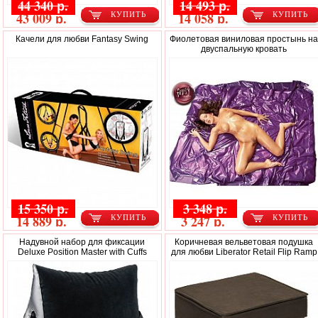
44 340 р.
14 493 р.
43 009 р.
14 058 р.
КУПИТЬ
КУПИТЬ
Качели для любви Fantasy Swing
Фиолетовая виниловая простынь н
двуспальную кровать
15 350 р.
3 348 р.
14 889 р.
3 247 р.
КУПИТЬ
КУПИТЬ
Надувной набор для фиксации
Коричневая вельветовая подушка
Deluxe Position Master with Cuffs
для любви Liberator Retail Flip Ramp