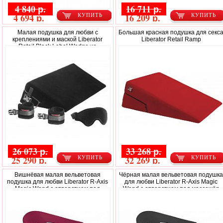
4 840 р.
16 711 р.
4 694 р.
16 209 р.
КУПИТЬ
КУПИТЬ
Малая подушка для любви с
Большая красная подушка для секс
креплениями и маской Liberator
Liberator Retail Ramp
Retail Black Label Wedge из
микрофибры
26 073 р.
33 268 р.
25 290 р.
32 269 р.
КУПИТЬ
КУПИТЬ
Вишнёвая малая вельветовая
Чёрная малая вельветовая подушк
подушка для любви Liberator R-Axis
для любви Liberator R-Axis Magic
Magic Wand с отверстием под
Wand с отверстием под массажёр
массажёр