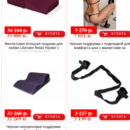
34 104 р.
7 270 р.
33 080 р.
7 051 р.
КУПИТЬ
КУПИТЬ
Фиолетовая большая подушка для
Черная поддержка с подкладкой дл
любви Liberator Retail Hipster с
комфорта шеи с манжетами на
чехлом из вельвета
лодыжки
33 268 р.
3 227 р.
32 269 р.
3 130 р.
КУПИТЬ
КУПИТЬ
Черная неопреновая поддержка