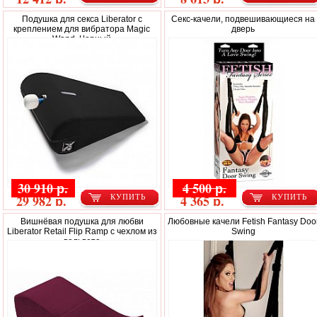
Подушка для секса Liberator с
Секс-качели, подвешивающиеся на
креплением для вибратора Magic
дверь
Wand, Черный
30 910 р.
4 500 р.
29 982 р.
4 365 р.
КУПИТЬ
КУПИТЬ
Вишнёвая подушка для любви
Любовные качели Fetish Fantasy Doo
Liberator Retail Flip Ramp с чехлом из
Swing
вельвета