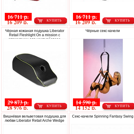
16 711 р.
16 711 р.
16 209 р.
16 209 р.
КУПИТЬ
КУПИТЬ
Чёрная кожаная подушка Liberator
Чёрные секс-качели
Retail Fleshlight On a mission с
отверстием для мастурбатора
29 873 р.
14 590 р.
28 976 р.
14 152 р.
КУПИТЬ
КУПИТЬ
Вишнёвая вельветовая подушка для
Секс-качели Spinning Fantasy Swing
любви Liberator Retail Arche Wedge