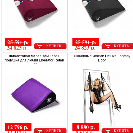
25 591 р.
25 591 р.
24 823 р.
24 823 р.
КУПИТЬ
КУПИТЬ
Фиолетовая малая замшевая
Любовные качели Deluxe Fantasy
подушка для любви Liberator Retail
Door
Jaz
12 796 р.
8 880 р.
12 412 р.
8 613 р.
КУПИТЬ
КУПИТЬ