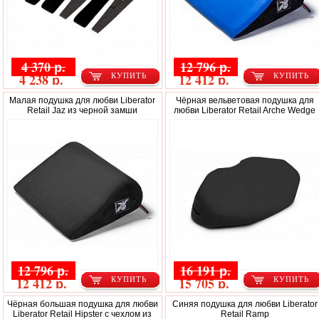
4 370 р.
12 796 р.
4 238 р.
12 412 р.
КУПИТЬ
КУПИТЬ
Малая подушка для любви Liberator
Чёрная вельветовая подушка для
Retail Jaz из черной замши
любви Liberator Retail Arche Wedge
12 796 р.
16 191 р.
12 412 р.
15 705 р.
КУПИТЬ
КУПИТЬ
Чёрная большая подушка для любви
Синяя подушка для любви Liberator
Liberator Retail Hipster с чехлом из
Retail Ramp