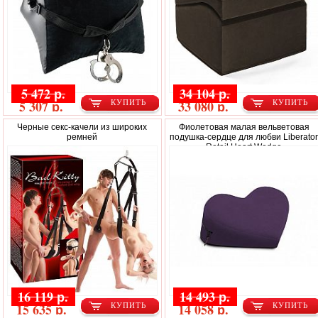
5 472 р.
34 104 р.
5 307 р.
33 080 р.
КУПИТЬ
КУПИТЬ
Черные секс-качели из широких
Фиолетовая малая вельветовая
ремней
подушка-сердце для любви Liberato
Retail Heart Wedge
16 119 р.
14 493 р.
15 635 р.
14 058 р.
КУПИТЬ
КУПИТЬ