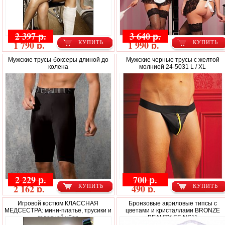
2 397 р.
3 640 р.
1 790 р.
1 990 р.
КУПИТЬ
КУПИТЬ
Мужские трусы-боксеры длиной до
Мужские черные трусы с желтой
колена
молнией 24-5031 L / XL
2 229 р.
700 р.
2 162 р.
490 р.
КУПИТЬ
КУПИТЬ
Игровой костюм КЛАССНАЯ
Бронзовые акриловые типсы с
МЕДСЕСТРА: мини-платье, трусики и
цветами и кристаллами BRONZE
головной убор
BEAUTY EF-NS11