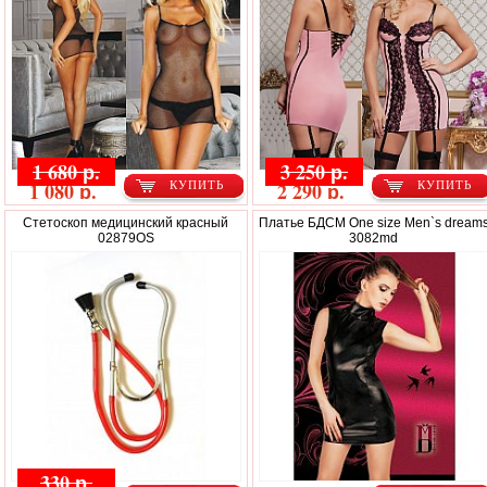
1 680 р.
3 250 р.
1 080 р.
2 290 р.
КУПИТЬ
КУПИТЬ
Стетоскоп медицинский красный
Платье БДСМ One size Men`s dream
02879OS
3082md
330 р.