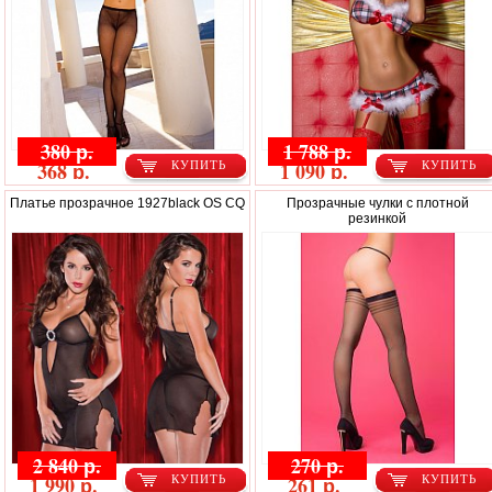
380 р.
1 788 р.
368 р.
1 090 р.
КУПИТЬ
КУПИТЬ
Платье прозрачное 1927black OS CQ
Прозрачные чулки с плотной
резинкой
2 840 р.
270 р.
1 990 р.
261 р.
КУПИТЬ
КУПИТЬ