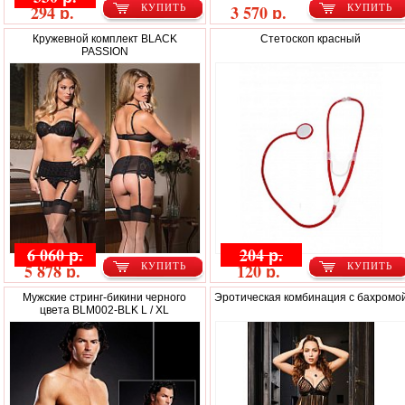
294 р.
3 570 р.
КУПИТЬ
КУПИТЬ
Кружевной комплект BLACK
Стетоскоп красный
PASSION
6 060 р.
204 р.
5 878 р.
120 р.
КУПИТЬ
КУПИТЬ
Мужские стринг-бикини черного
Эротическая комбинация с бахромо
цвета BLM002-BLK L / XL