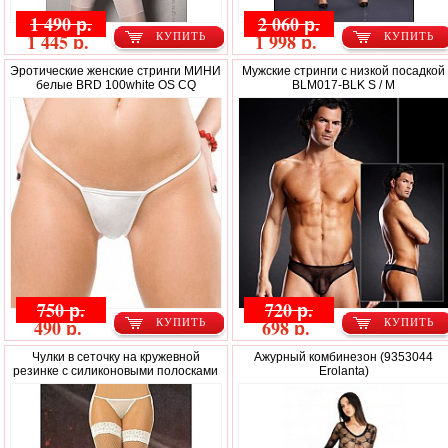
1 490 р.
2 060 р.
1 445 р.
1 998 р.
КУПИТЬ
КУПИТЬ
Эротические женские стринги МИНИ
Мужские стринги с низкой посадкой
белые BRD 100white OS CQ
BLM017-BLK S / M
750 р.
720 р.
490 р.
698 р.
КУПИТЬ
КУПИТЬ
Чулки в сеточку на кружевной
Ажурный комбинезон (9353044
резинке с силиконовыми полосками
Erolanta)