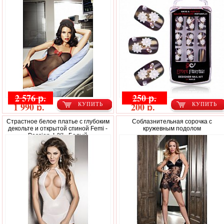
2 576 р.
250 р.
1 990 р.
200 р.
КУПИТЬ
КУПИТЬ
Страстное белое платье с глубоким
Соблазнительная сорочка с
декольте и открытой спиной Femi -
кружевным подолом
Passion, L/XL, Белый