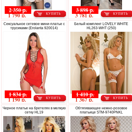
2 350 р.
3 898 р.
1 790 р.
3 781 р.
КУПИТЬ
КУПИТЬ
Сексуальное сетевое мини-платье c
Белый комплект LOVELY WHITE
трусиками (Erolanta 920014)
HL263-WHT (250)
1 834 р.
1 410 р.
1 190 р.
1 367 р.
КУПИТЬ
КУПИТЬ
Черное платье на бретелях в мелкую
Обтягивающее нежно-розовое
сетку HL19
платьице STM-9740PNKL