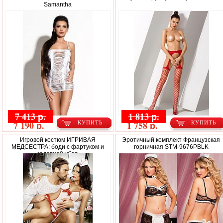
Samantha
7 413 р.
1 813 р.
7 190 р.
1 758 р.
КУПИТЬ
КУПИТЬ
Игровой костюм ИГРИВАЯ
Эротичный комплект Французская
МЕДСЕСТРА: боди с фартуком и
горничная STM-9676PBLK
головной убор