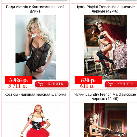
Боди Alessia с бантиками по всей
Чулки Playful French Maid высокие
длине
черные (42-46)
3 826 р.
630 р.
3 711 р.
611 р.
КУПИТЬ
КУПИТЬ
Костюм - наивная красная шапочка
Чулки Laundry French Maid высокие
черные (42-46)