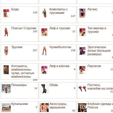
Боди
Комплекты с
Латекс
106
трусиками
147
Платья / Сорочки
Лиф и трусики
Топ-маечка и
195
22
трусики
Трусики
Чулки/Колготки
Эротическое
267
168
белье (большие
размеры)
Кэтсьюиты,
Лиф и юбочка
Перчатки
комбинезоны-
9
1
чулки, сетчатые
комбинезоны
169
Пеньюары
Обувь
Пэстисы,
14
0
наклейки на соск
5
Купальники
Аксессуары,
Клубная одежда 
3
украшения
Платья
80
1