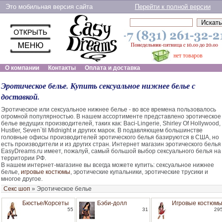
Это мобильная версия сайта
Перейти к полной версии
нет товаров
О компании
Контакты
Оплата и доставка
Эротическое белье. Купить сексуальное нижнее белье с
доставкой.
Эротическое или сексуальное нижнее белье - во все времена пользовалось
огромной популярностью. В нашем ассортименте представлено эротическое
белье ведущих производителей, таких как: Baci-Lingerie, Shirley Of Hollywood,
Hustler, Seven`til Midnight и других марок. В подавляющем большинстве
головные офисы производителей эротического белья базируются в США, но
есть производители и из других стран. Интернет магазин эротического белья
EasyDreams.ru имеет, пожалуй, самый большой выбор сексуального белья на
территории РФ.
В нашем интернет-магазине вы всегда можете купить: сексуальное нижнее
белье,
игровые костюмы
, эротические купальники, эротические трусики и
многое другое.
Секс шоп
»
Эротическое белье
Бюстье/Корсеты
Бэби-долл
Игровые костюм
55
31
29