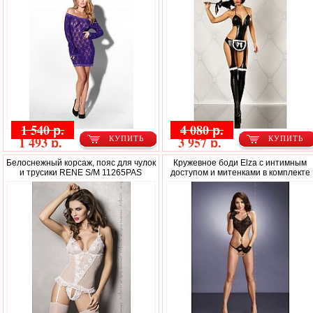
1 540 р.
4 080 р.
1 493 р.
3 957 р.
КУПИТЬ
КУПИТЬ
Белоснежный корсаж, пояс для чулок
Кружевное боди Elza с интимным
и трусики RENE S/M 11265PAS
доступом и митенками в комплекте