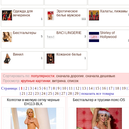
Одежда для
Эротическое
Халаты, пижамы
вечеринок
белье мужское
1
111
Бюстгальтеры
BACI LINGERIE
Shirley of
5
3
Hollywood
Винил
Кожаное белье
1
1
Сортировать по:
популярности
,
сначала дорогие
,
сначала дешевые
.
Просмотр:
крупные картинки
,
витрина
,
список
Страница: |
|
|
|
|
|
|
|
|
|
|
|
|
|
|
|
|
|
|
|
1
2
3
4
5
6
7
8
9
10
11
12
13
14
15
16
17
18
19
|
|
|
|
|
|
|
|
|
|
показать все товары
21
22
23
24
25
26
27
28
29
Колготки в мелкую сетку черные
Бюстгальтер и трусики-пояс-OS
EH113-BLK