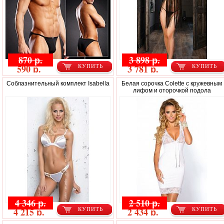
870 р.
3 898 р.
590 р.
3 781 р.
КУПИТЬ
КУПИТЬ
Соблазнительный комплект Isabella
Белая сорочка Colette с кружевным
лифом и оторочкой подола
4 346 р.
2 510 р.
4 215 р.
2 434 р.
КУПИТЬ
КУПИТЬ