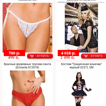
СТЮАРДЕССА: пиджак, мини-юбка,
значок, галстук и пилотка
780 р.
4 018 р.
490 р.
2 490 р.
КУПИТЬ
КУПИТЬ
Красные кружевные трусики-панти
Костюм "Грациозная кошечка"
(Erolanta 872678)
черный 02371 SM