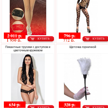
2 011 р.
796 р.
1 950 р.
772 р.
КУПИТЬ
КУПИТЬ
Пикантные трусики с доступом и
Щеточка горничной
цветочным кружевом
634 р.
328 р.
КУПИТЬ
КУПИТЬ