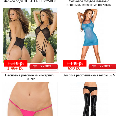
Черное боди HUSTLER HL222-BLK
Сетчатое голубое платье с
плотными вставками по бокам
1 510 р.
1 140 р.
1 464 р.
690 р.
КУПИТЬ
КУПИТЬ
Неоновые розовые мини-стринги
Высокие расклешенные гетры S / M
100NP