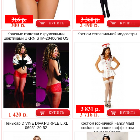
316 р.
3 360 р.
300 р.
2 490 р.
КУПИТЬ
КУПИТЬ
Красные колготки с кружевными
Костюм сексапильной медсестры
шортиками UKRN STM-20400red OS
3 831 р.
1 420 р.
3 716 р.
КУПИТЬ
КУПИТЬ
Пеньюар DIVINE DIVA PURPLE L XL
Костюм горничной Fancy Maid
06931-20-52
costume из ткани с эффектом
мокрого блеска