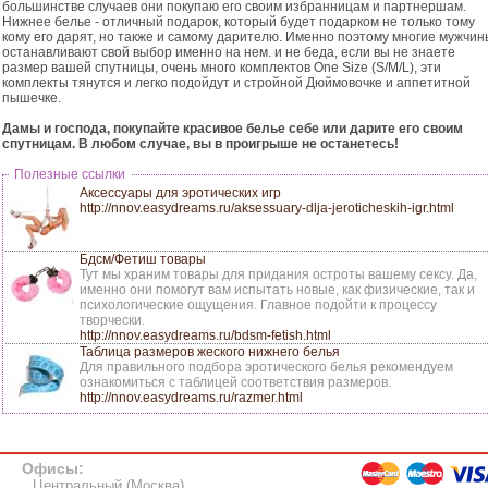
большинстве случаев они покупаю его своим избранницам и партнершам.
Нижнее белье - отличный подарок, который будет подарком не только тому
кому его дарят, но также и самому дарителю. Именно поэтому многие мужчин
останавливают свой выбор именно на нем. и не беда, если вы не знаете
размер вашей спутницы, очень много комплектов One Size (S/M/L), эти
комплекты тянутся и легко подойдут и стройной Дюймовочке и аппетитной
пышечке.
Дамы и господа, покупайте красивое белье себе или дарите его своим
спутницам. В любом случае, вы в проигрыше не останетесь!
Полезные ссылки
Аксессуары для эротических игр
http://nnov.easydreams.ru/aksessuary-dlja-jeroticheskih-igr.html
Бдсм/Фетиш товары
Тут мы храним товары для придания остроты вашему сексу. Да,
именно они помогут вам испытать новые, как физические, так и
психологические ощущения. Главное подойти к процессу
творчески.
http://nnov.easydreams.ru/bdsm-fetish.html
Таблица размеров жеского нижнего белья
Для правильного подбора эротического белья рекомендуем
ознакомиться с таблицей соответствия размеров.
http://nnov.easydreams.ru/razmer.html
Офисы:
Центральный (Москва)