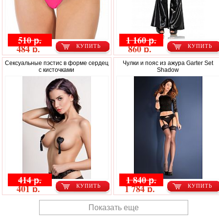
510 р.
1 160 р.
484 р.
860 р.
КУПИТЬ
КУПИТЬ
Сексуальные пэстис в форме сердец
Чулки и пояс из ажура Garter Set
с кисточками
Shadow
414 р.
1 840 р.
401 р.
1 784 р.
КУПИТЬ
КУПИТЬ
Показать еще