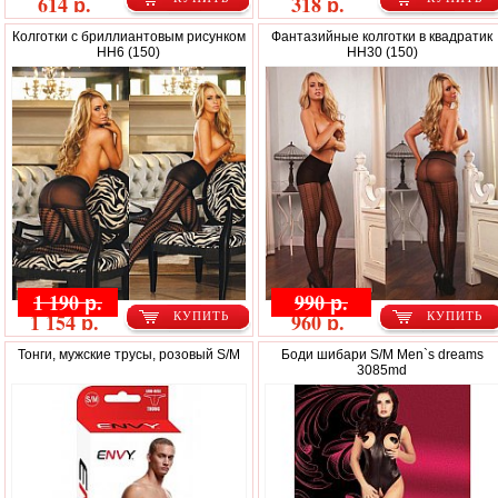
614 р.
318 р.
Колготки с бриллиантовым рисунком
Фантазийные колготки в квадратик
HH6 (150)
HH30 (150)
1 190 р.
990 р.
1 154 р.
960 р.
КУПИТЬ
КУПИТЬ
Тонги, мужские трусы, розовый S/M
Боди шибари S/M Men`s dreams
3085md