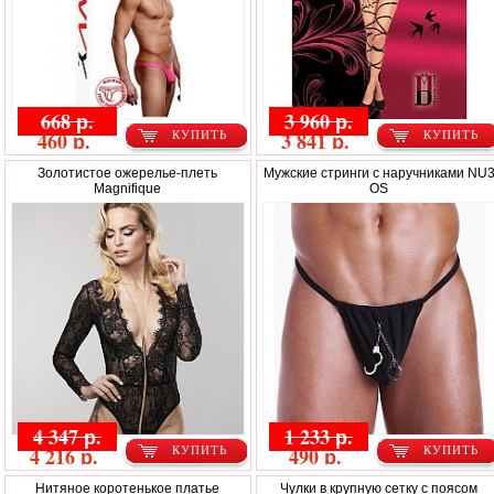
668 р.
3 960 р.
460 р.
3 841 р.
КУПИТЬ
КУПИТЬ
Золотистое ожерелье-плеть
Мужские стринги с наручниками NU
Magnifique
OS
4 347 р.
1 233 р.
4 216 р.
490 р.
КУПИТЬ
КУПИТЬ
Нитяное коротенькое платье
Чулки в крупную сетку с поясом