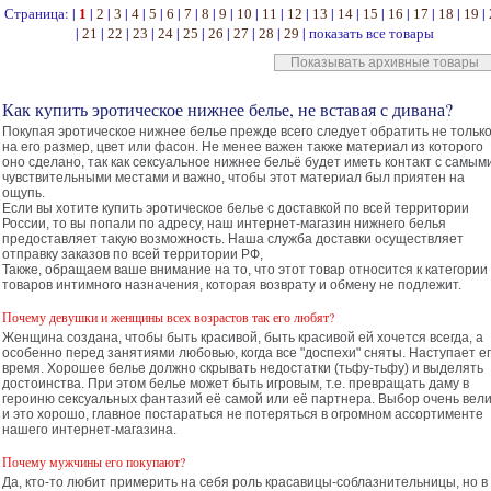
Страница: |
|
|
|
|
|
|
|
|
|
|
|
|
|
|
|
|
|
|
|
1
2
3
4
5
6
7
8
9
10
11
12
13
14
15
16
17
18
19
|
|
|
|
|
|
|
|
|
|
показать все товары
21
22
23
24
25
26
27
28
29
Показывать архивные товары
Как купить эротическое нижнее белье, не вставая с дивана?
Покупая эротическое нижнее белье прежде всего следует обратить не тольк
на его размер, цвет или фасон. Не менее важен также материал из которого
оно сделано, так как сексуальное нижнее бельё будет иметь контакт с самым
чувствительными местами и важно, чтобы этот материал был приятен на
ощупь.
Если вы хотите купить эротическое белье с доставкой по всей территории
России, то вы попали по адресу, наш интернет-магазин нижнего белья
предоставляет такую возможность. Наша служба доставки осуществляет
отправку заказов по всей территории РФ,
Также, обращаем ваше внимание на то, что этот товар относится к категории
товаров интимного назначения, которая возврату и обмену не подлежит.
Почему девушки и женщины всех возрастов так его любят?
Женщина создана, чтобы быть красивой, быть красивой ей хочется всегда, а
особенно перед занятиями любовью, когда все "доспехи" сняты. Наступает е
время. Хорошее белье должно скрывать недостатки (тьфу-тьфу) и выделять
достоинства. При этом белье может быть игровым, т.е. превращать даму в
героиню сексуальных фантазий её самой или её партнера. Выбор очень вели
и это хорошо, главное постараться не потеряться в огромном ассортименте
нашего интернет-магазина.
Почему мужчины его покупают?
Да, кто-то любит примерить на себя роль красавицы-соблазнительницы, но в