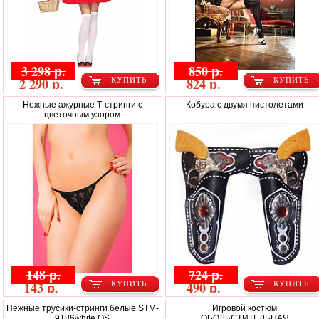
3 298 р.
850 р.
2 290 р.
824 р.
КУПИТЬ
КУПИТЬ
Нежные ажурные Т-стринги с
Кобура с двумя пистолетами
цветочным узором
148 р.
724 р.
143 р.
490 р.
КУПИТЬ
КУПИТЬ
Нежные трусики-стринги белые STM-
Игровой костюм
9186white OS
ОБОЛЬСТИТЕЛЬНАЯ