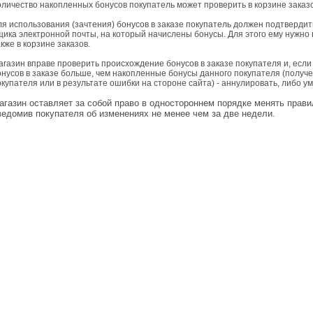
оличество накопленных бонусов покупатель может проверить в корзине заказо
ля использования (зачтения) бонусов в заказе покупатель должен подтвердит
щика электронной почты, на который начислены бонусы. Для этого ему нужно 
кже в корзине заказов.
агазин вправе проверить происхождение бонусов в заказе покупателя и, если
онусов в заказе больше, чем накопленные бонусы данного покупателя (получ
окупателя или в результате ошибки на стороне сайта) - аннулировать, либо ум
агазин оставляет за собой право в одностороннем порядке менять прав
ведомив покупателя об изменениях не менее чем за две недели.