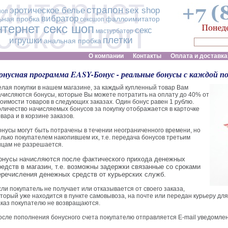
интернет
страпон
эротическое белье
sex shop
шоп
вибратор
ьная пробка
фаллоимитатор
сексшоп
секс шоп
нтернет секс шоп
секс
мастурбатор
плетки
игрушки
анальная пробка
О компании
Контакты
Оплата и доставка
онусная программа EASY-Бонус - реальные бонусы с каждой п
елая покупки в нашем магазине, за каждый купленный товар Вам
ачисляются бонусы, которые Вы можете потратить на оплату до 40% от
тоимости товаров в следующих заказах. Один бонус равен 1 рублю.
оличество начисляемых бонусов за покупку отображается в карточке
вара и в корзине заказов.
онусы могут быть потрачены в течении неограниченного времени, но
олько покупателем накопившем их, т.е. передача бонусов третьим
ицам не разрешается.
онусы начисляются после фактического прихода денежных
редств в магазин, т.е. возможны задержки связанные со сроками
еречисления денежных средств от курьерских служб.
сли покупатель не получает или отказывается от своего заказа,
оторый уже находится в пункте самовывоза, на почте или передан курьеру для
аказ покупателю не возвращаются.
осле пополнения бонусного счета покупателю отправляется E-mail уведомлен