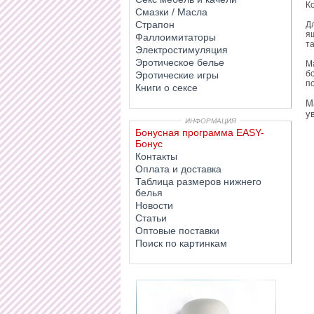
К
Смазки / Масла
Страпон
Д
я
Фаллоимитаторы
та
Электростимуляция
Эротическое белье
М
б
Эротические игры
п
Книги о сексе
М
у
ИНФОРМАЦИЯ
Бонусная программа EASY-
Бонус
Контакты
Оплата и доставка
Таблица размеров нижнего
белья
Новости
Статьи
Оптовые поставки
Поиск по картинкам