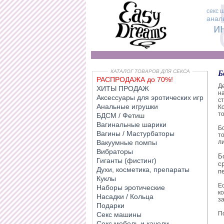
секс 
анал
и
КАТАЛОГ ТОВАРОВ ДЛЯ СЕКСА
Б
РАСПРОДАЖА до 70%!
Д
ХИТЫ ПРОДАЖ
н
Аксессуары для эротических игр
с
Анальные игрушки
К
то
БДСМ / Фетиш
Вагинальные шарики
Б
Вагины / Мастурбаторы
т
Вакуумные помпы
л
Вибраторы
Б
Гиганты (фистинг)
с
Духи, косметика, препараты
п
Куклы
Е
Наборы эротические
к
Насадки / Кольца
з
Подарки
П
Секс машины
Секс мебель и качели